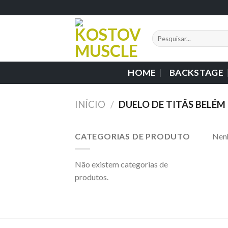
Skip
to
content
Pesquisar
por:
HOME
BACKSTAGE
INÍCIO
/
DUELO DE TITÃS BELÉM
CATEGORIAS DE PRODUTO
Nenh
Não existem categorias de
produtos.